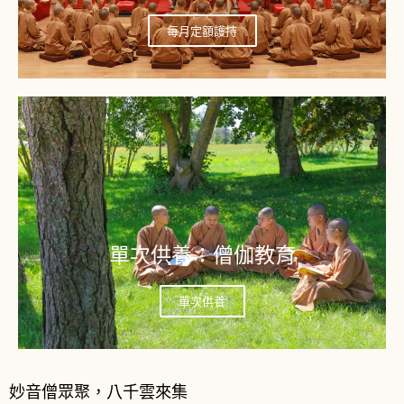
每月定額護持
單次供養：僧伽教育
單次供養
妙音僧眾聚，八千雲來集