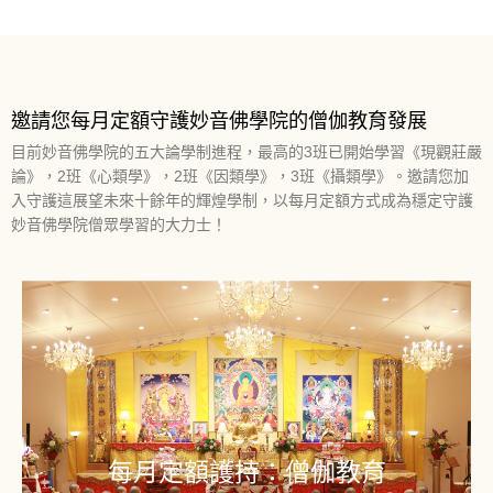
邀請您每月定額守護妙音佛學院的僧伽教育發展
目前妙音佛學院的五大論學制進程，最高的3班已開始學習《現觀莊嚴
論》，2班《心類學》，2班《因類學》，3班《攝類學》。邀請您加
入守護這展望未來十餘年的輝煌學制，以每月定額方式成為穩定守護
妙音佛學院僧眾學習的大力士！
每月定額護持：僧伽教育