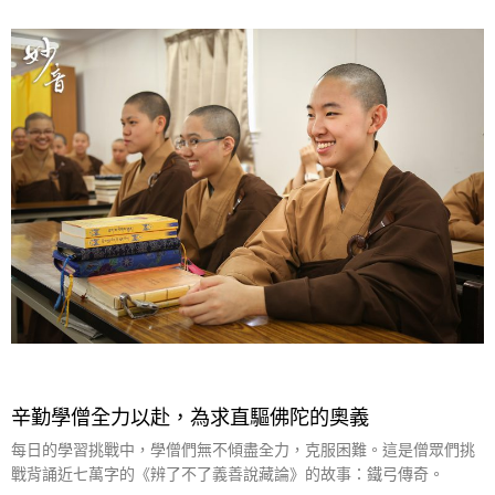
辛勤學僧全力以赴，為求直驅佛陀的奧義
每日的學習挑戰中，學僧們無不傾盡全力，克服困難。這是僧眾們挑
戰背誦近七萬字的《辨了不了義善說藏論》的故事：鐵弓傳奇。