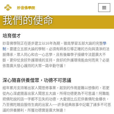
妙音佛學院
Skip
我們的使命
to
content
培育僧才
妙音佛學院正在逐步建立以16年為期，徹底學習五部大論的完整
學
制
。要建立五部大論的學制，必須有師長引導正確的方向與清淨的法
脈傳承，眾人同心和合一心志學，且有後繼學子接續令法筵廣大不
斷，更仰仗良好外護環境的支持。良好的外護環境能由何而來？必是
依靠廣大發心護持的大眾一路辛勤守護！
深心隨喜供養僧眾，功德不可思議
經年累月支持著出家人聞思修事業，起到的作用是難以想像的，若更
從內心深處隨喜出家人聞思五大論，所得功德更為不可思議！阿難能
把佛陀說的話一字都不忘失的功德，大愛道比丘尼供養佛陀金縷衣，
乃至佛陀親自服侍生病的出家人──許多經典故事中記載了諸多不可思
議的供養勝利，所獲功德實是廣大無邊！