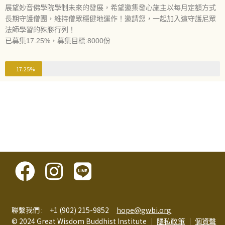
展望妙音佛學院學制未來的發展，希望邀集發心施主以每月定額方式
長期守護僧團，維持僧眾穩健地運作！邀請您，一起加入這守護尼眾
法師學習的殊勝行列！
已募集17.25%，募集目標:8000份
17.25%
聯繫我們 : +1 (902) 215-9852
hope@gwbi.org
© 2024 Great Wisdom Buddhist Institute │
隱私政策
│
個資聲